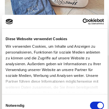
Diese Webseite verwendet Cookies
Wir verwenden Cookies, um Inhalte und Anzeigen zu
personalisieren, Funktionen für soziale Medien anbieten
zu können und die Zugriffe auf unsere Website zu
Was ist zum Thema Urlaub mit Hund zu
analysieren. Außerdem geben wir Informationen zu Ihrer
beachten?
Verwendung unserer Website an unsere Partner für
soziale Medien, Werbung und Analysen weiter. Unsere
Partner führen diese Informationen möglicherweise mit
Was kostet die Übernachtung mit Hund?
weiteren Daten zusammen, die Sie ihnen bereitgestellt
Für nur 12,- € pro Tag ohne Verpflegung ist
haben oder die sie im Rahmen Ihrer Nutzung der Dienste
Ihr Vierbeiner dabei.
gesammelt haben.
Einwilligungsauswahl
Notwendig